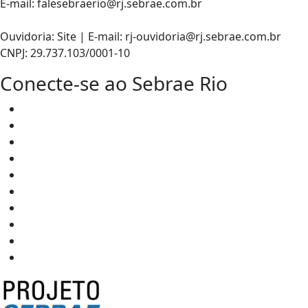
E-mail: falesebraerio@rj.sebrae.com.br
Ouvidoria: Site | E-mail: rj-ouvidoria@rj.sebrae.com.br
CNPJ: 29.737.103/0001-10
Conecte-se ao Sebrae Rio
Portal
Sebrae
Loja
Online
Facebook
Twitter
Youtube
Instagram
LinkedIn
Telegram
TikTok
Spotify