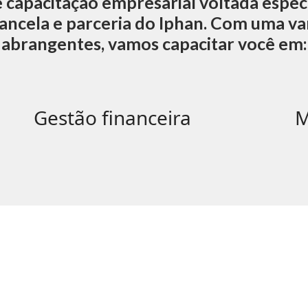
 de capacitação empresarial voltada esp
hancela e parceria do Iphan. Com uma v
abrangentes, vamos capacitar você em:
fas
fa
Gestão financeira
M
fa-
fa-
file-
la
invoice-
dollar