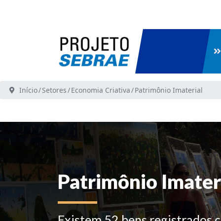
Início
Setores
Economia Criativa
Patrimônio Imaterial
Patrimônio Imater
Existem 52 bens registrados 