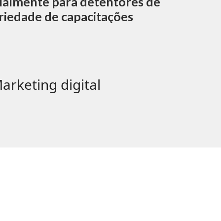
ecialmente para detentores de
ariedade de capacitações
s
arketing digital
ptop