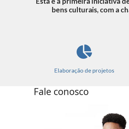
Esta é a primeira iniciativa
bens culturais, com a c
fas
fa-
chart-
pie
Elaboração de projetos
Fale conosco